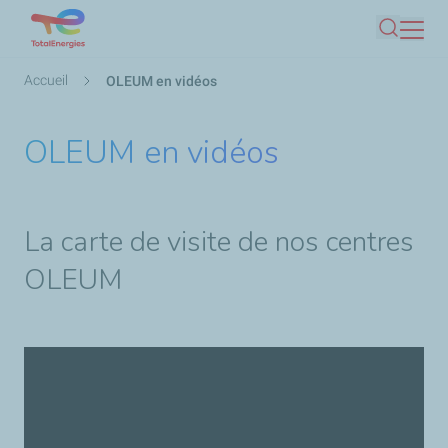
Aller
Recherc
au
contenu
Fil
Accueil
OLEUM en vidéos
principal
d'Ariane
OLEUM en vidéos
La carte de visite de nos centres
OLEUM