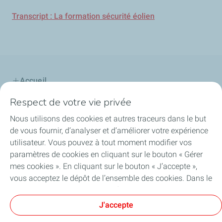
Transcript : La formation sécurité éolien
Accueil
Respect de votre vie privée
Notre offre
Nous utilisons des cookies et autres traceurs dans le but
Notre savoir-faire
de vous fournir, d’analyser et d’améliorer votre expérience
utilisateur. Vous pouvez à tout moment modifier vos
Les partenaires OLEUM
paramètres de cookies en cliquant sur le bouton « Gérer
mes cookies ». En cliquant sur le bouton « J’accepte »,
Bienvenue chez OLEUM
vous acceptez le dépôt de l’ensemble des cookies. Dans le
cas où vous cliquez sur « Je refuse », seuls les cookies
Contactez-nous
techniques nécessaires au bon fonctionnement du site
J'accepte
seront utilisés. Pour plus d’informations, vous pouvez